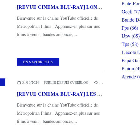
Plate-Fo
[REVUE CINEMA BLU-RAY] LONGLEGS
Geek (77
Bienvenue sur la chaîne YouTube officielle de
Bande De
Metropolitan Films ! Apprenez-en plus sur nos
Fps (66)
films à venir : bandes-annonces,...
Upv (65)
Tps (58)
L'école D
Papa Gam
EN SAVOIR PLUS
Plaion (4
Arcade (
,
METROPOLITAN FILMS
31/10/2024
PUBLIÉ DEPUIS OVERBLOG
…
[REVUE CINEMA BLU-RAY] LES INTRUS
Bienvenue sur la chaîne YouTube officielle de
Metropolitan Films ! Apprenez-en plus sur nos
films à venir : bandes-annonces,...