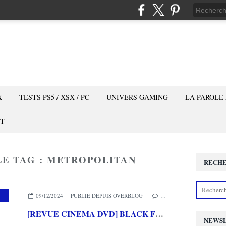
X
TESTS PS5 / XSX / PC
UNIVERS GAMING
LA PAROLE
T
LE TAG : METROPOLITAN
RECH
,
MES COUPS DE COEUR
,
METROPOLITAN FILMS
09/12/2024
PUBLIÉ DEPUIS OVERBLOG
…
[REVUE CINEMA DVD] BLACK FLIES
NEWS