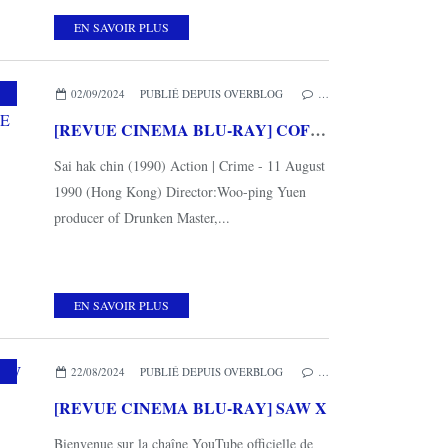
EN SAVOIR PLUS
,
MES COUPS DE COEUR
,
METROPOLITAN FILMS
,
HK VIDEO
02/09/2024
PUBLIÉ DEPUIS OVERBLOG
…
[REVUE CINEMA BLU-RAY] COFFRET TRILOGIE TIGER CAGE
Sai hak chin (1990) Action | Crime - 11 August
1990 (Hong Kong) Director:Woo-ping Yuen
producer of Drunken Master,...
EN SAVOIR PLUS
,
MES COUPS DE COEUR
,
METROPOLITAN FILMS
22/08/2024
PUBLIÉ DEPUIS OVERBLOG
…
[REVUE CINEMA BLU-RAY] SAW X
Bienvenue sur la chaîne YouTube officielle de