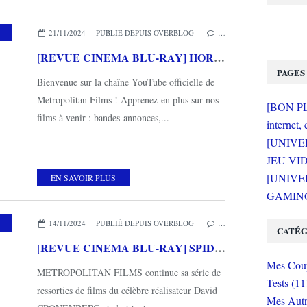
,
MES COUPS DE COEUR
,
METROPOLITAN FILMS
21/11/2024
PUBLIÉ DEPUIS OVERBLOG
…
[REVUE CINEMA BLU-RAY] HORIZON - Une saga américaine Chapitre 1
PAGES
Bienvenue sur la chaîne YouTube officielle de
Metropolitan Films ! Apprenez-en plus sur nos
[BON PLA
films à venir : bandes-annonces,...
internet, 
[UNIVE
JEU VI
[UNIVER
EN SAVOIR PLUS
GAMING 
,
MES COUPS DE COEUR
,
METROPOLITAN FILMS
14/11/2024
PUBLIÉ DEPUIS OVERBLOG
…
CATÉG
[REVUE CINEMA BLU-RAY] SPIDER de David CRONENBERG
Mes Coup
METROPOLITAN FILMS continue sa série de
Tests (11
ressorties de films du célèbre réalisateur David
Mes Autr