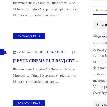
Bienvenue sur la chaîne YouTube officielle de
Metropolitan Films ! Apprenez-en plus sur nos
films à venir : bandes-annonces,...
À PRO
EN SAVOIR PLUS
Je suis S
Je partag
,
MES AUTRES PASSIONS
,
METROPOLITAN FILMS
25/11/2024
PUBLIÉ DEPUIS OVERBLOG
…
av mon b
[REVUE CINEMA BLU-RAY] CIVIL WAR
tout" (ht
de gameur
Bienvenue sur la chaîne YouTube officielle de
également
Metropolitan Films ! Apprenez-en plus sur nos
musique e
films à venir : bandes-annonces,...
Voir le p
Overblog
EN SAVOIR PLUS
SUIVE