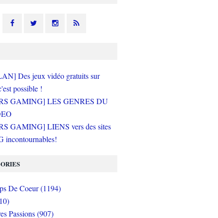
N] Des jeux vidéo gratuits sur
c'est possible !
RS GAMING] LES GENRES DU
DEO
S GAMING] LIENS vers des sites
incontournables!
ORIES
s De Coeur (1194)
10)
es Passions (907)