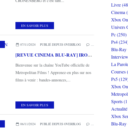
CRONENBERG et c'est tant...
Livre (48
Cinema (
Xbox On
EN SAVOIR PLUS
Univers 
Pc (250)
Ps4 (234
,
METROPOLITAN FILMS
07/11/2024
PUBLIÉ DEPUIS OVERBLOG
…
Blu-Ray 
[REVUE CINEMA BLU-RAY] IRON CLAW
Interview
La Parol
Bienvenue sur la chaîne YouTube officielle de
Courses 
Metropolitan Films ! Apprenez-en plus sur nos
Ps5 (129
films à venir : bandes-annonces,...
Xbox On
Metropol
Sports (1
EN SAVOIR PLUS
Actualité
Xbox Ser
Blu-Ray 
,
METROPOLITAN FILMS
06/11/2024
PUBLIÉ DEPUIS OVERBLOG
…