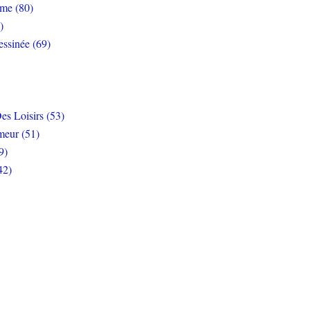
rme (80)
)
ssinée (69)
es Loisirs (53)
eur (51)
9)
42)