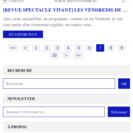
12/06/2025
PUBLIÉ DEPUIS OVERBLOG
…
[REVUE SPECTACLE VIVANT] LES VENDREDIS DE L'AGGLO organisés par NIMES METROPOLE
Alors pour aujourd'hui, au programme, comme on est Vendredi, je vais
vous parler d'un événement régulier, un rendez-vous...
EN SAVOIR PLUS
<<
<
1
2
3
4
5
6
7
8
9
10
20
30
40
50
60
70
80
90
100
>
>>
RECHERCHE
NEWSLETTER
À PROPOS