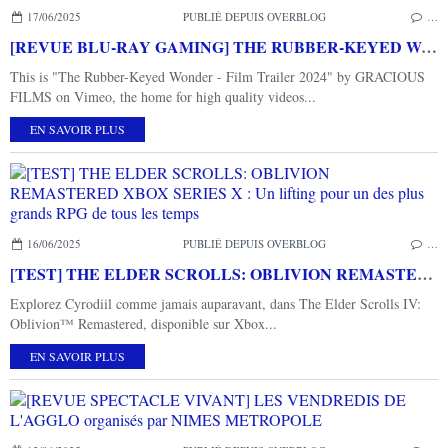
17/06/2025
PUBLIÉ DEPUIS OVERBLOG
…
[REVUE BLU-RAY GAMING] THE RUBBER-KEYED WONDER - 40 YEARS OF THE SINCLAIR ZX SPECTRUM
This is "The Rubber-Keyed Wonder - Film Trailer 2024" by GRACIOUS
FILMS on Vimeo, the home for high quality videos...
EN SAVOIR PLUS
16/06/2025
PUBLIÉ DEPUIS OVERBLOG
…
[TEST] THE ELDER SCROLLS: OBLIVION REMASTERED XBOX SERIES X : Un lifting pour un des plus grands RPG de tous les temps
Explorez Cyrodiil comme jamais auparavant, dans The Elder Scrolls IV:
Oblivion™ Remastered, disponible sur Xbox...
EN SAVOIR PLUS