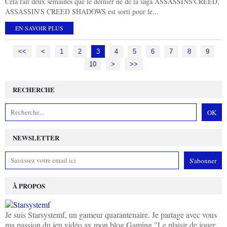
Cela fait deux semaines que le dernier né de la saga ASSASSINS'CREED,
ASSASSIN'S CREED SHADOWS est sorti pour le...
EN SAVOIR PLUS
<<
<
1
2
3
4
5
6
7
8
9
10
20
30
40
>
>>
RECHERCHE
NEWSLETTER
À PROPOS
Je suis Starsystemf, un gameur quarantenaire. Je partage avec vous
ma passion du jeu vidéo av mon blog Gaming "Le plaisir de jouer