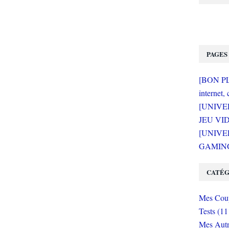
PAGES
[BON PLA
internet, 
[UNIVE
JEU VI
[UNIVER
GAMING 
CATÉG
Mes Coup
Tests (11
Mes Autr