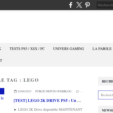
X
TESTS PS5 / XSX / PC
UNIVERS GAMING
LA PAROLE
T
LE TAG : LEGO
RECH
,
2K
,
LEGO
,
VISUAL CONCEPTS
02/06/2023
PUBLIÉ DEPUIS OVERBLOG
…
[TEST] LEGO 2K DRIVE PS5 : Un monde ouvert à la GTA, des courses à la Mario Kart et le tout en briques!
► LEGO 2K Drive disponible MAINTENANT
NEWS