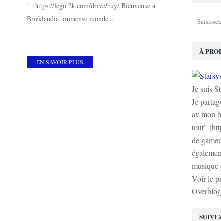
! : https://lego.2k.com/drive/buy/ Bienvenue à
Bricklandia, immense monde...
À PRO
EN SAVOIR PLUS
Je suis S
Je partag
av mon b
tout" (ht
de gameur
également
musique e
Voir le p
Overblog
SUIVE