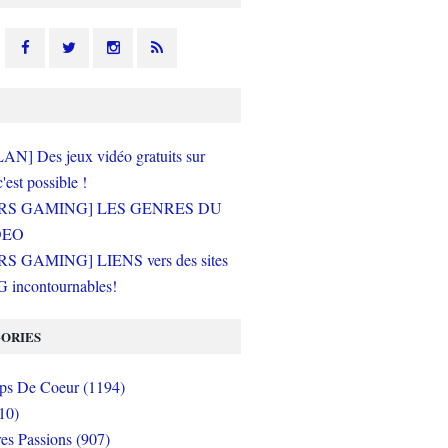
N] Des jeux vidéo gratuits sur
c'est possible !
RS GAMING] LES GENRES DU
DEO
S GAMING] LIENS vers des sites
incontournables!
ORIES
s De Coeur (1194)
10)
es Passions (907)