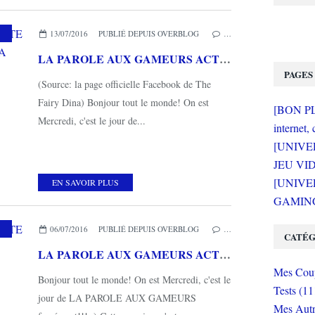
13/07/2016
PUBLIÉ DEPUIS OVERBLOG
…
LA PAROLE AUX GAMEURS ACTE LIV : Interview de THE FAIRY DINA
PAGES
(Source: la page officielle Facebook de The
Fairy Dina) Bonjour tout le monde! On est
[BON PLA
Mercredi, c'est le jour de...
internet, 
[UNIVE
JEU VI
[UNIVER
EN SAVOIR PLUS
GAMING 
06/07/2016
PUBLIÉ DEPUIS OVERBLOG
…
CATÉG
LA PAROLE AUX GAMEURS ACTE LIII : Interview d' OKTARINE
Mes Coup
Bonjour tout le monde! On est Mercredi, c'est le
Tests (11
jour de LA PAROLE AUX GAMEURS
Mes Autr