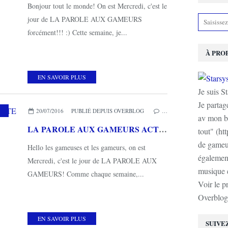
Bonjour tout le monde! On est Mercredi, c'est le
jour de LA PAROLE AUX GAMEURS
forcément!!! :) Cette semaine, je...
À PRO
EN SAVOIR PLUS
Je suis S
Je partag
20/07/2016
PUBLIÉ DEPUIS OVERBLOG
…
av mon b
LA PAROLE AUX GAMEURS ACTE LV : Interview de NOMADELJ
tout" (ht
de gameur
Hello les gameuses et les gameurs, on est
également
Mercredi, c'est le jour de LA PAROLE AUX
musique e
GAMEURS! Comme chaque semaine,...
Voir le p
Overblog
EN SAVOIR PLUS
SUIVE