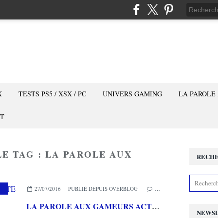
X
TESTS PS5 / XSX / PC
UNIVERS GAMING
LA PAROLE
T
LE TAG : LA PAROLE AUX
RECH
27/07/2016
PUBLIÉ DEPUIS OVERBLOG
…
LA PAROLE AUX GAMEURS ACTE LVI : Interview de SEILIN
NEWS