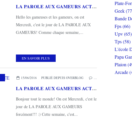
Plate-Fo
LA PAROLE AUX GAMEURS ACTE LI : Interview de PIPOMANTIS
Geek (77
Hello les gameuses et les gameurs, on est
Bande De
Mercredi, c'est le jour de LA PAROLE AUX
Fps (66)
GAMEURS! Comme chaque semaine,...
Upv (65)
Tps (58)
L'école D
Papa Gam
EN SAVOIR PLUS
Plaion (4
Arcade (
15/06/2016
PUBLIÉ DEPUIS OVERBLOG
…
LA PAROLE AUX GAMEURS ACTE L : Interview de MISS KILLZONE
Bonjour tout le monde! On est Mercredi, c'est le
jour de LA PAROLE AUX GAMEURS
forcément!!! :) Cette semaine, c'est...