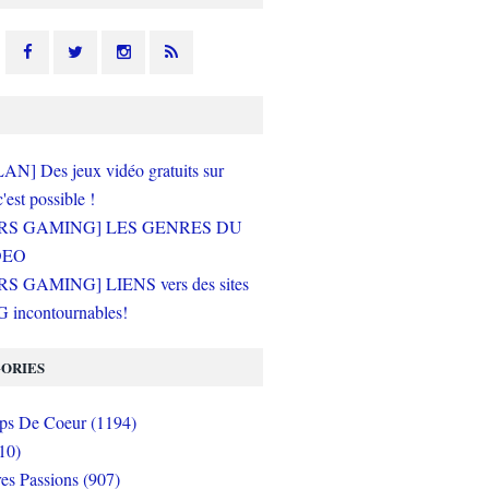
N] Des jeux vidéo gratuits sur
c'est possible !
RS GAMING] LES GENRES DU
DEO
S GAMING] LIENS vers des sites
incontournables!
ORIES
s De Coeur (1194)
10)
es Passions (907)