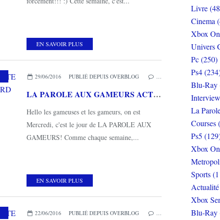
forcément!!! :) Cette semaine, c'est...
Livre (48
Cinema (
Xbox On
EN SAVOIR PLUS
Univers 
Pc (250)
Ps4 (234
29/06/2016
PUBLIÉ DEPUIS OVERBLOG
…
Blu-Ray 
LA PAROLE AUX GAMEURS ACTE LII : Interview d' HUGUES OUVRARD
Interview
La Parol
Hello les gameuses et les gameurs, on est
Courses 
Mercredi, c'est le jour de LA PAROLE AUX
Ps5 (129
GAMEURS! Comme chaque semaine,...
Xbox On
Metropol
Sports (1
EN SAVOIR PLUS
Actualité
Xbox Ser
Blu-Ray 
22/06/2016
PUBLIÉ DEPUIS OVERBLOG
…