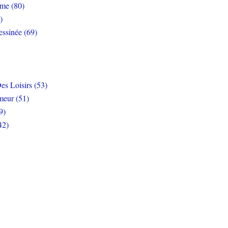
rme (80)
)
ssinée (69)
es Loisirs (53)
eur (51)
9)
42)