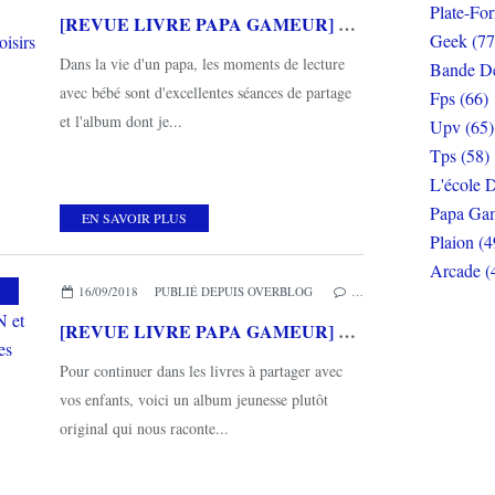
Plate-Fo
[REVUE LIVRE PAPA GAMEUR] QUELLE HORREUR! de Claire LEBOURG aux éditions L'école des loisirs
Geek (77
Dans la vie d'un papa, les moments de lecture
Bande De
avec bébé sont d'excellentes séances de partage
Fps (66)
et l'album dont je...
Upv (65)
Tps (58)
L'école D
Papa Gam
EN SAVOIR PLUS
Plaion (4
Arcade (
,
MES COUPS DE COEUR
,
L'ÉCOLE DES LOISIRS
16/09/2018
PUBLIÉ DEPUIS OVERBLOG
…
[REVUE LIVRE PAPA GAMEUR] ENFANCES de Marie DESPLECHIN et Claude PONTI aux éditions L'école des loisirs
Pour continuer dans les livres à partager avec
vos enfants, voici un album jeunesse plutôt
original qui nous raconte...