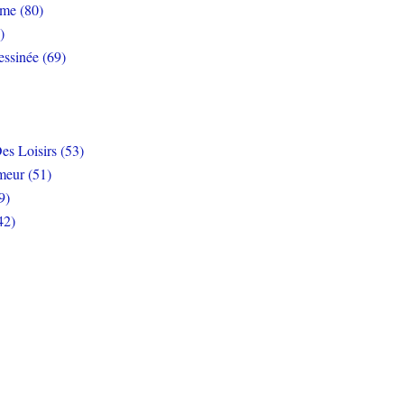
rme (80)
)
ssinée (69)
es Loisirs (53)
eur (51)
9)
42)