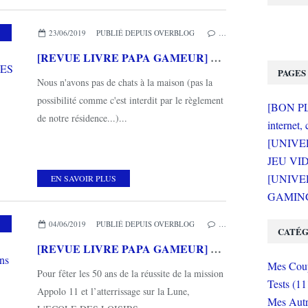
,
MES COUPS DE COEUR
,
L'ÉCOLE DES LOISIRS
23/06/2019
PUBLIÉ DEPUIS OVERBLOG
…
[REVUE LIVRE PAPA GAMEUR] C'EST QUI CHAT ? de Michel VAN ZEVEREN aux éditions L'ECOLE DES LOISIRS
PAGES
Nous n'avons pas de chats à la maison (pas la
possibilité comme c'est interdit par le règlement
[BON PLA
de notre résidence...)...
internet, 
[UNIVE
JEU VI
[UNIVER
EN SAVOIR PLUS
GAMING 
,
MES COUPS DE COEUR
,
L'ÉCOLE DES LOISIRS
04/06/2019
PUBLIÉ DEPUIS OVERBLOG
…
CATÉG
[REVUE LIVRE PAPA GAMEUR] UN GOUTER SUR LA LUNE de Dorothée DE MONFREID aux éditions L'ECOLE DES LOISIRS
Mes Coup
Pour fêter les 50 ans de la réussite de la mission
Tests (11
Appolo 11 et l’atterrissage sur la Lune,
Mes Autr