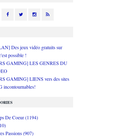
N] Des jeux vidéo gratuits sur
c'est possible !
RS GAMING] LES GENRES DU
DEO
S GAMING] LIENS vers des sites
incontournables!
ORIES
s De Coeur (1194)
10)
es Passions (907)