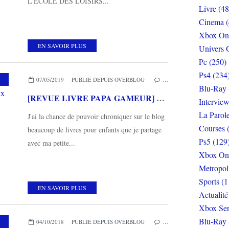
L'ECOLE DES LOISIRS...
Livre (48
Cinema (
Xbox On
EN SAVOIR PLUS
Univers 
Pc (250)
Ps4 (234
,
L'ÉCOLE DES LOISIRS
07/05/2019
PUBLIÉ DEPUIS OVERBLOG
…
Blu-Ray 
[REVUE LIVRE PAPA GAMEUR] CROC CROQUE de Lucie PHAN aux éditions L'ECOLE DES LOISIRS
Interview
La Parol
J'ai la chance de pouvoir chroniquer sur le blog
Courses 
beaucoup de livres pour enfants que je partage
Ps5 (129
avec ma petite...
Xbox On
Metropol
Sports (1
EN SAVOIR PLUS
Actualité
Xbox Ser
Blu-Ray 
,
L'ÉCOLE DES LOISIRS
,
PAPA GAMEUR
04/10/2018
PUBLIÉ DEPUIS OVERBLOG
…