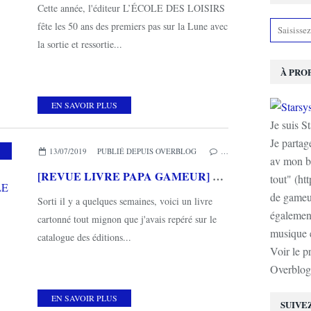
Cette année, l'éditeur L’ÉCOLE DES LOISIRS
fête les 50 ans des premiers pas sur la Lune avec
la sortie et ressortie...
À PRO
EN SAVOIR PLUS
Je suis S
Je partag
,
MES COUPS DE COEUR
,
L'ÉCOLE DES LOISIRS
13/07/2019
PUBLIÉ DEPUIS OVERBLOG
…
av mon b
[REVUE LIVRE PAPA GAMEUR] QUI EST LE PLUS MIGNON? de Raphaël FEJTO aux éditions L'ECOLE DES LOISIRS
tout" (ht
de gameur
Sorti il y a quelques semaines, voici un livre
également
cartonné tout mignon que j'avais repéré sur le
musique e
catalogue des éditions...
Voir le p
Overblog
EN SAVOIR PLUS
SUIVE