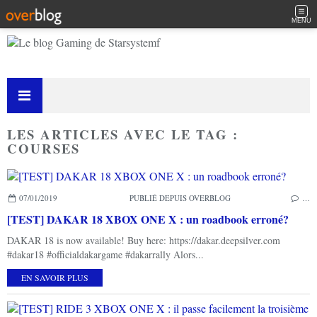
MENU
LES ARTICLES AVEC LE TAG :
COURSES
07/01/2019
PUBLIÉ DEPUIS OVERBLOG
…
[TEST] DAKAR 18 XBOX ONE X : un roadbook erroné?
DAKAR 18 is now available! Buy here: https://dakar.deepsilver.com
#dakar18 #officialdakargame #dakarrally Alors...
EN SAVOIR PLUS