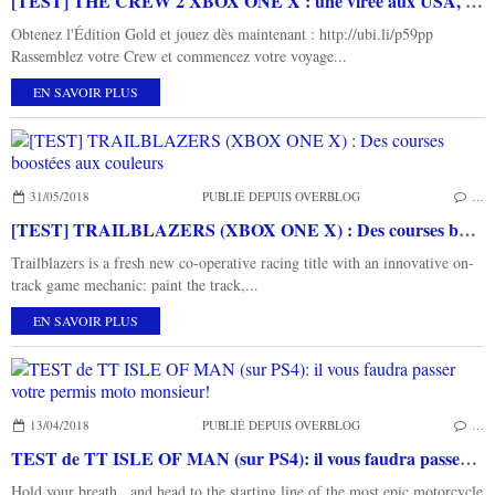
[TEST] THE CREW 2 XBOX ONE X : une virée aux USA, ça vous dit pour le fun?
Obtenez l'Édition Gold et jouez dès maintenant : http://ubi.li/p59pp
Rassemblez votre Crew et commencez votre voyage...
EN SAVOIR PLUS
31/05/2018
PUBLIÉ DEPUIS OVERBLOG
…
[TEST] TRAILBLAZERS (XBOX ONE X) : Des courses boostées aux couleurs
Trailblazers is a fresh new co-operative racing title with an innovative on-
track game mechanic: paint the track,...
EN SAVOIR PLUS
13/04/2018
PUBLIÉ DEPUIS OVERBLOG
…
TEST de TT ISLE OF MAN (sur PS4): il vous faudra passer votre permis moto monsieur!
Hold your breath...and head to the starting line of the most epic motorcycle