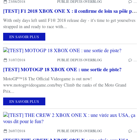
23/08/2018
PUBLIÉ DEPUIS OVERBLOG
…
[TEST] F1 2018 XBOX ONE X : il confirme de loin sa pôle position!
With only days left until F1® 2018 release day - it's time to get yourselves
strapped in and ready to race with...
EN SAVOIR PLUS
31/07/2018
PUBLIÉ DEPUIS OVERBLOG
…
[TEST] MOTOGP 18 XBOX ONE : une sortie de piste?
MotoGP™18 The Official Videogame is out now!
www.motogpvideogame.com/buy Climb the ranks of the Moto Grand
Prix...
EN SAVOIR PLUS
26/07/2018
PUBLIÉ DEPUIS OVERBLOG
…