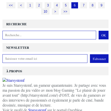
<<
<
1
2
3
4
5
6
7
8
9
10
>
>>
RECHERCHE
NEWSLETTER
À PROPOS
Je suis Starsystemf, un gameur quarantenaire. Je partage avec vous
ma passion du jeu vidéo av mon blog Gaming "Le plaisir de jouer
avant tout" (http://starsystemf.com/) d'OST, de vies de gameurs av
des interviews de passionnés et également je parle de ciné, bande
dessinée, musique et de lecture.
Voir le profil de
Starsystemf
sur le portail Overblog