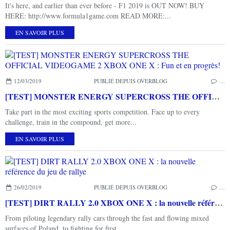
It's here, and earlier than ever before - F1 2019 is OUT NOW! BUY
HERE: http://www.formula1game.com READ MORE:...
EN SAVOIR PLUS
12/03/2019
PUBLIÉ DEPUIS OVERBLOG
…
[TEST] MONSTER ENERGY SUPERCROSS THE OFFICIAL VIDEOGAME 2 XBOX ONE X : Fun et en progrès!
Take part in the most exciting sports competition. Face up to every
challenge, train in the compound, get more...
EN SAVOIR PLUS
26/02/2019
PUBLIÉ DEPUIS OVERBLOG
…
[TEST] DIRT RALLY 2.0 XBOX ONE X : la nouvelle référence du jeu de rallye
From piloting legendary rally cars through the fast and flowing mixed
surfaces of Poland, to fighting for first...