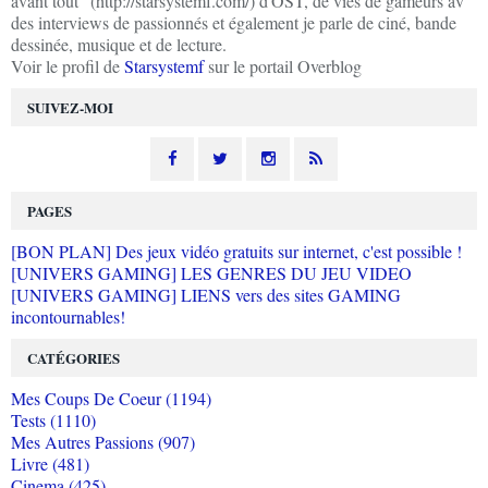
avant tout" (http://starsystemf.com/) d'OST, de vies de gameurs av
des interviews de passionnés et également je parle de ciné, bande
dessinée, musique et de lecture.
Voir le profil de
Starsystemf
sur le portail Overblog
SUIVEZ-MOI
PAGES
[BON PLAN] Des jeux vidéo gratuits sur internet, c'est possible !
[UNIVERS GAMING] LES GENRES DU JEU VIDEO
[UNIVERS GAMING] LIENS vers des sites GAMING
incontournables!
CATÉGORIES
Mes Coups De Coeur (1194)
Tests (1110)
Mes Autres Passions (907)
Livre (481)
Cinema (425)