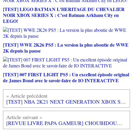
[TEST] LEGO BATMAN L'HERITAGE DU CHEVALIER
NOIR XBOX SERIES X : C'est Batman Arkham City en
LEGO!
[TEST] WWE 2K26 PS5 : La version la plus aboutie de WWE
2K depuis la pause
[TEST] 007 FIRST LIGHT PS5 : Un excellent épisode original
de James Bond avec le savoir-faire de IO INTERACTIVE
[TEST] NBA 2K21 NEXT GENERATION XBOX SERIES X : Un petit saut plaisant pour le lancement de la NEXT GEN
[REVUE LIVRE PAPA GAMEUR] CHOUBIDOUWHA de Lucie PHAN aux éditions L'ECOLE DES LOISIRS