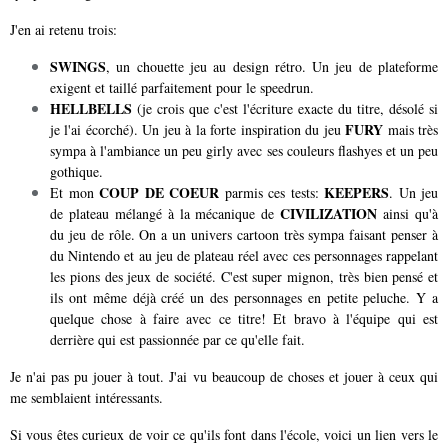
J'en ai retenu trois:
SWINGS
, un chouette jeu au design rétro. Un jeu de plateforme
exigent et taillé parfaitement pour le speedrun.
HELLBELLS
(je crois que c'est l'écriture exacte du titre, désolé si
FURY
je l'ai écorché). Un jeu à la forte inspiration du jeu
mais très
sympa à l'ambiance un peu girly avec ses couleurs flashyes et un peu
gothique.
COUP DE COEUR
KEEPERS
Et mon
parmis ces tests:
. Un jeu
CIVILIZATION
de plateau mélangé à la mécanique de
ainsi qu'à
du jeu de rôle. On a un univers cartoon très sympa faisant penser à
du Nintendo et au jeu de plateau réel avec ces personnages rappelant
les pions des jeux de société. C'est super mignon, très bien pensé et
ils ont même déjà créé un des personnages en petite peluche. Y a
quelque chose à faire avec ce titre! Et bravo à l'équipe qui est
derrière qui est passionnée par ce qu'elle fait.
Je n'ai pas pu jouer à tout. J'ai vu beaucoup de choses et jouer à ceux qui
me semblaient intéressants.
Si vous êtes curieux de voir ce qu'ils font dans l'école, voici un lien vers le