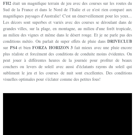
FH2
était un magnifique terrain de jeu avec des courses sur les routes du
Sud de la France et dans le Nord de l'Italie et ce n'est rien comparé aux
magnifiques paysages d'Australie! C'est un émerveillement pour les yeux...
Les décors sont superbes et variés avec des courses se déroulant dans de
grandes villes, sur la plage, en montagne, au milieu d'une forêt tropicale,
au milieu des vignes et même dans le désert rouge. Et je ne parle pas des
DRIVECLUB
conditions météo. On parlait de super effets de pluie dans
PS4
FORZA HORIZON 3
sur
et bien
fait mieux avec une pluie encore
plus réaliste et forcément des conditions de conduite moins évidentes. On
peut jouer à différentes heures de la journée pour profiter de beaux
couchers ou levers de soleil avec aussi d'éclatants rayons du soleil qui
subliment le jeu et les courses de nuit sont excellentes. Des conditions
visuelles optimales pour s'éclater comme des petites fous!