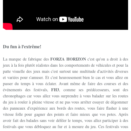
Du fun à l'extrême!
FORZA HORIZON
La marque de fabrique des
c'est qu'on a droit à des
jeux à la fois plutôt réalistes dans les comportements de véhicules et pour la
patte visuelle des jeux mais c'est surtout une multitude d'activités diverses
et variées pour s'amuser. Et c'est heureusement bien le cas et vous allez en
passer du temps à vous éclater. Avant même de faire des courses et des
FH3
événements des festivals,
, comme ses prédécesseurs, sont des
chronophages car vous allez vous surprendre à vous balader sur les routes
du jeu à rouler à pleine vitesse et ne pas vous arrêter essayer de dégommer
des panneaux d'expérience aux bords des routes, vous faire flasher à une
vitesse folle pour gagner des points et faire mieux que vos potes. Après
avoir fait des balades sans voir défiler le temps, vous allez participer à des
festivals que vous débloquez au fur et à mesure du jeu. Ces festivals vous