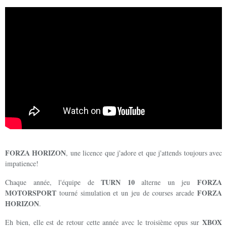
FORZA HORIZON
, une licence que j'adore et que j'attends toujours avec
impatience!
TURN 10
FORZA
Chaque année, l'équipe de
alterne un jeu
MOTORSPORT
FORZA
tourné simulation et un jeu de courses arcade
HORIZON
.
XBOX
Eh bien, elle est de retour cette année avec le troisième opus sur