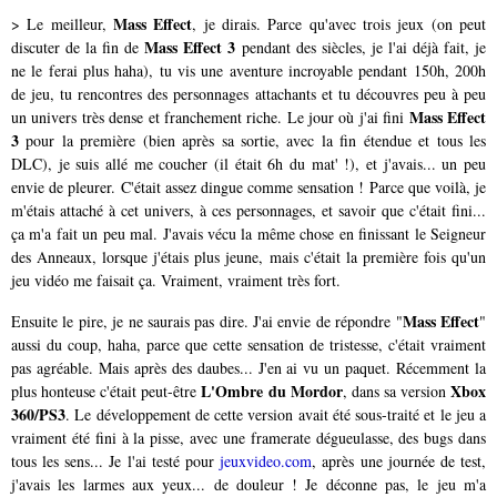
Mass Effect
> Le meilleur,
, je dirais. Parce qu'avec trois jeux (on peut
Mass Effect 3
discuter de la fin de
pendant des siècles, je l'ai déjà fait, je
ne le ferai plus haha), tu vis une aventure incroyable pendant 150h, 200h
de jeu, tu rencontres des personnages attachants et tu découvres peu à peu
Mass Effect
un univers très dense et franchement riche. Le jour où j'ai fini
3
pour la première (bien après sa sortie, avec la fin étendue et tous les
DLC), je suis allé me coucher (il était 6h du mat' !), et j'avais... un peu
envie de pleurer. C'était assez dingue comme sensation ! Parce que voilà, je
m'étais attaché à cet univers, à ces personnages, et savoir que c'était fini...
ça m'a fait un peu mal. J'avais vécu la même chose en finissant le Seigneur
des Anneaux, lorsque j'étais plus jeune, mais c'était la première fois qu'un
jeu vidéo me faisait ça. Vraiment, vraiment très fort.
Mass Effect
Ensuite le pire, je ne saurais pas dire. J'ai envie de répondre "
"
aussi du coup, haha, parce que cette sensation de tristesse, c'était vraiment
pas agréable. Mais après des daubes... J'en ai vu un paquet. Récemment la
L'Ombre du Mordor
Xbox
plus honteuse c'était peut-être
, dans sa version
360/PS3
. Le développement de cette version avait été sous-traité et le jeu a
vraiment été fini à la pisse, avec une framerate dégueulasse, des bugs dans
tous les sens... Je l'ai testé pour
jeuxvideo.com
, après une journée de test,
j'avais les larmes aux yeux... de douleur ! Je déconne pas, le jeu m'a