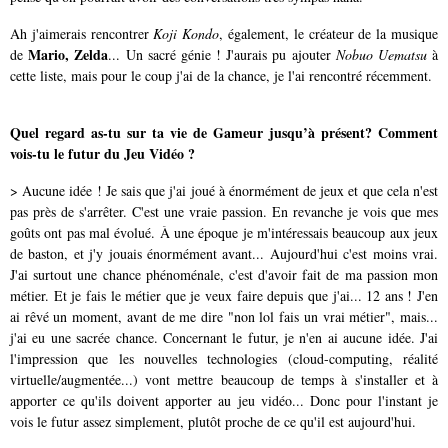
Ah j'aimerais rencontrer
Koji Kondo
, également, le créateur de la musique
Mario, Zelda
de
... Un sacré génie ! J'aurais pu ajouter
Nobuo Uematsu
à
cette liste, mais pour le coup j'ai de la chance, je l'ai rencontré récemment.
Quel regard as-tu sur ta vie de Gameur jusqu’à présent? Comment
vois-tu le futur du Jeu Vidéo ?
> Aucune idée ! Je sais que j'ai joué à énormément de jeux et que cela n'est
pas près de s'arrêter. C'est une vraie passion. En revanche je vois que mes
goûts ont pas mal évolué. À une époque je m'intéressais beaucoup aux jeux
de baston, et j'y jouais énormément avant... Aujourd'hui c'est moins vrai.
J'ai surtout une chance phénoménale, c'est d'avoir fait de ma passion mon
métier. Et je fais le métier que je veux faire depuis que j'ai... 12 ans ! J'en
ai rêvé un moment, avant de me dire "non lol fais un vrai métier", mais...
j'ai eu une sacrée chance. Concernant le futur, je n'en ai aucune idée. J'ai
l'impression que les nouvelles technologies (cloud-computing, réalité
virtuelle/augmentée...) vont mettre beaucoup de temps à s'installer et à
apporter ce qu'ils doivent apporter au jeu vidéo... Donc pour l'instant je
vois le futur assez simplement, plutôt proche de ce qu'il est aujourd'hui.