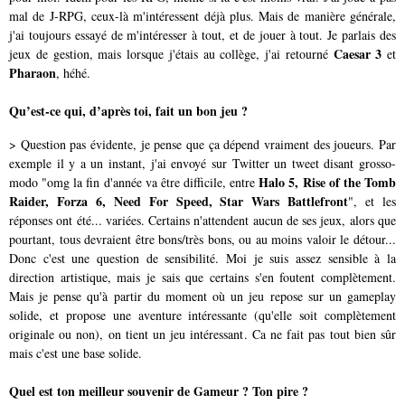
mal de J-RPG, ceux-là m'intéressent déjà plus. Mais de manière générale,
j'ai toujours essayé de m'intéresser à tout, et de jouer à tout. Je parlais des
Caesar 3
jeux de gestion, mais lorsque j'étais au collège, j'ai retourné
et
Pharaon
, héhé.
Qu’est-ce qui, d’après toi, fait un bon jeu ?
> Question pas évidente, je pense que ça dépend vraiment des joueurs. Par
exemple il y a un instant, j'ai envoyé sur Twitter un tweet disant grosso-
Halo 5, Rise of the Tomb
modo "omg la fin d'année va être difficile, entre
Raider, Forza 6, Need For Speed, Star Wars Battlefront
", et les
réponses ont été... variées. Certains n'attendent aucun de ses jeux, alors que
pourtant, tous devraient être bons/très bons, ou au moins valoir le détour...
Donc c'est une question de sensibilité. Moi je suis assez sensible à la
direction artistique, mais je sais que certains s'en foutent complètement.
Mais je pense qu'à partir du moment où un jeu repose sur un gameplay
solide, et propose une aventure intéressante (qu'elle soit complètement
originale ou non), on tient un jeu intéressant. Ca ne fait pas tout bien sûr
mais c'est une base solide.
Quel est ton meilleur souvenir de Gameur ? Ton pire ?