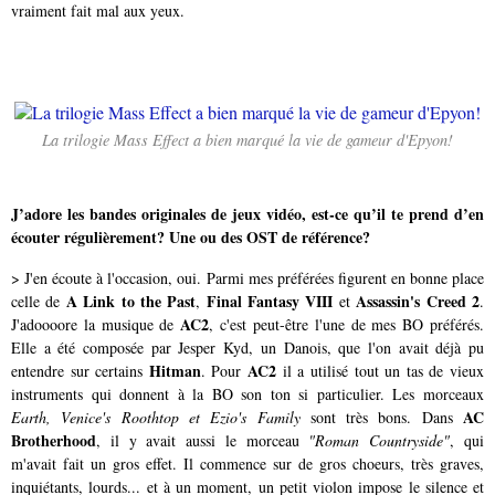
vraiment fait mal aux yeux.
La trilogie Mass Effect a bien marqué la vie de gameur d'Epyon!
J’adore les bandes originales de jeux vidéo, est-ce qu’il te prend d’en
écouter régulièrement? Une ou des OST de référence?
> J'en écoute à l'occasion, oui. Parmi mes préférées figurent en bonne place
A Link to the Past
Final Fantasy VIII
Assassin's Creed 2
celle de
,
et
.
AC2
J'adoooore la musique de
, c'est peut-être l'une de mes BO préférés.
Elle a été composée par Jesper Kyd, un Danois, que l'on avait déjà pu
Hitman
AC2
entendre sur certains
. Pour
il a utilisé tout un tas de vieux
instruments qui donnent à la BO son ton si particulier. Les morceaux
AC
Earth, Venice's Roothtop et Ezio's Family
sont très bons. Dans
Brotherhood
, il y avait aussi le morceau
"Roman Countryside"
, qui
m'avait fait un gros effet. Il commence sur de gros choeurs, très graves,
inquiétants, lourds... et à un moment, un petit violon impose le silence et