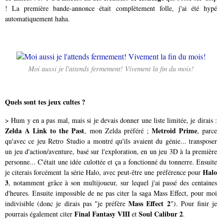
! La première bande-annonce était complètement folle, j'ai été hypé
automatiquement haha.
Moi aussi je l'attends fermement! Vivement la fin du mois!
Quels sont tes jeux cultes ?
> Hum y en a pas mal, mais si je devais donner une liste limitée, je dirais :
Zelda A Link to the Past
Metroid Prime
, mon Zelda préféré ;
, parce
qu'avec ce jeu Retro Studio a montré qu'ils avaient du génie... transposer
un jeu d'action/aventure, basé sur l'exploration, en un jeu 3D à la première
personne... C'était une idée culottée et ça a fonctionné du tonnerre. Ensuite
Halo
je citerais forcément la série Halo, avec peut-être une préférence pour
3
, notamment grâce à son multijoueur, sur lequel j'ai passé des centaines
d'heures. Ensuite impossible de ne pas citer la saga Mass Effect, pour moi
Mass Effect 2
indivisible (donc je dirais pas "je préfère
"). Pour finir je
Final Fantasy VIII
Soul Calibur 2
pourrais également citer
et
.