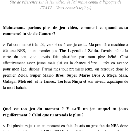
Site de référence sur le jeu vidéo. Je l'ai même connu à l'époque de
ETAJV... Vous connaissez? ;-)
Maintenant, parlons plus de jeu vidéo, comment et quand as-tu
commencé ta vie de Gameur?
> J'ai commencé très tôt, vers 3 ou 4 ans je crois. Ma première machine a
The Legend of Zelda
été une NES, mon premier jeu
. J'avais même la
carte du jeu, que j'avais fait plastifier par mon père héhé. C'est
effectivement assez jeune mais j'ai eu la chance d'être.... très en avance
pour mon âge, disons. Parmi mes tout premiers jeux, on retrouve donc le
Super Mario Bros, Super Mario Bros 3, Mega Man,
premier Zelda,
Galaga, Metroid
Tortues Ninja
, et le fameux
et son niveau aquatique de
la mort hahah.
Quel est ton jeu du moment ? Y a-t’il un jeu auquel tu joues
régulièrement ? Celui que tu attends le plus ?
> J'ai plusieurs jeux en ce moment en fait. Je suis un gros fan de NBA donc