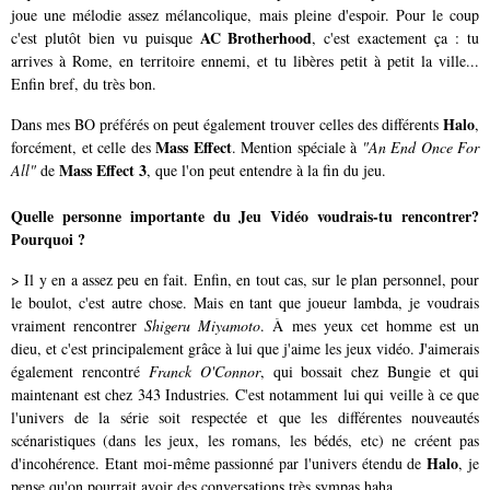
joue une mélodie assez mélancolique, mais pleine d'espoir. Pour le coup
AC Brotherhood
c'est plutôt bien vu puisque
, c'est exactement ça : tu
arrives à Rome, en territoire ennemi, et tu libères petit à petit la ville...
Enfin bref, du très bon.
Halo
Dans mes BO préférés on peut également trouver celles des différents
,
Mass Effect
forcément, et celle des
. Mention spéciale à
"An End Once For
Mass Effect 3
All"
de
, que l'on peut entendre à la fin du jeu.
Quelle personne importante du Jeu Vidéo voudrais-tu rencontrer?
Pourquoi ?
> Il y en a assez peu en fait. Enfin, en tout cas, sur le plan personnel, pour
le boulot, c'est autre chose. Mais en tant que joueur lambda, je voudrais
vraiment rencontrer
Shigeru Miyamoto
. À mes yeux cet homme est un
dieu, et c'est principalement grâce à lui que j'aime les jeux vidéo. J'aimerais
également rencontré
Franck O'Connor
, qui bossait chez Bungie et qui
maintenant est chez 343 Industries. C'est notamment lui qui veille à ce que
l'univers de la série soit respectée et que les différentes nouveautés
scénaristiques (dans les jeux, les romans, les bédés, etc) ne créent pas
Halo
d'incohérence. Etant moi-même passionné par l'univers étendu de
, je
pense qu'on pourrait avoir des conversations très sympas haha.