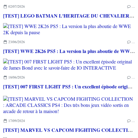
02/07/2026
…
[TEST] LEGO BATMAN L'HERITAGE DU CHEVALIER NOIR XBOX SERIES X : C'est Batman Arkham City en LEGO!
23/06/2026
…
[TEST] WWE 2K26 PS5 : La version la plus aboutie de WWE 2K depuis la pause
18/06/2026
…
[TEST] 007 FIRST LIGHT PS5 : Un excellent épisode original de James Bond avec le savoir-faire de IO INTERACTIVE
17/09/2024
…
[TEST] MARVEL VS CAPCOM FIGHTING COLLECTION : ARCADE CLASSICS PS4 : Des très bons jeux vidéo sortis en arcade de retour à la maison!